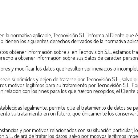
n la normativa aplicable, Tecnovisión S.L. informa al Cliente que 
o, tienen los siguientes derechos derivados de la normativa aplica
s datos obtener información sobre si en Tecnovisión S.L. estamos t
 derecho a obtener información sobre sus datos de carácter person
rrores y modificar los datos que resulten ser inexactos o incomplet
sean suprimidos y dejen de tratarse por Tecnovisión S.L., salvo que
os motivos legítimos para su tratamiento por Tecnovisión S.L. Po
 relación con los fines para los que fueron recogidos, el Cliente
establecidas legalmente, permite que el tratamiento de datos se pa
ento su tratamiento en un futuro, que únicamente los conservará 
nstancias y por motivos relacionados con su situación particular, 
n S.L. dejará de tratar los datos, salvo por motivos legítimos imper