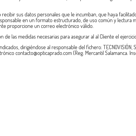
do recibir sus datos personales que le incumban, que haya facilitad
esponsable en un formato estructurado, de uso común y lectura me
nte proporcione un correo electrónico válido.
ón de las medidas necesarias para asegurar al al Cliente el ejerci
indicados, dirigiéndose al responsable del fichero: TECNOVISIÓN, 
rónico contacto@opticaprado.com (Reg. Mercantil Salamanca. Inscri