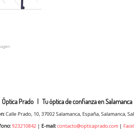
imagen
Óptica Prado |
Tu óptica de confianza en Salamanca
ón:
Calle Prado, 10, 37002 Salamanca, España, Salamanca, S
fono:
923210842
|
E-mail:
contacto@opticaprado.com
|
Face