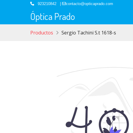
923210842 |
contacto@opticaprado.com
Óptica Prado
Productos
Sergio Tachini S.t 1618-s