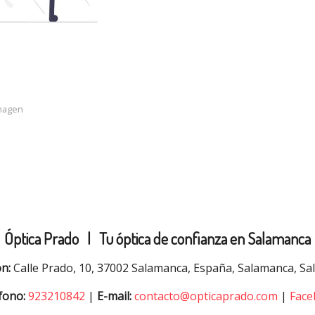
imagen
Óptica Prado |
Tu óptica de confianza en Salamanca
ón:
Calle Prado, 10, 37002 Salamanca, España, Salamanca, S
fono:
923210842
|
E-mail:
contacto@opticaprado.com
|
Face