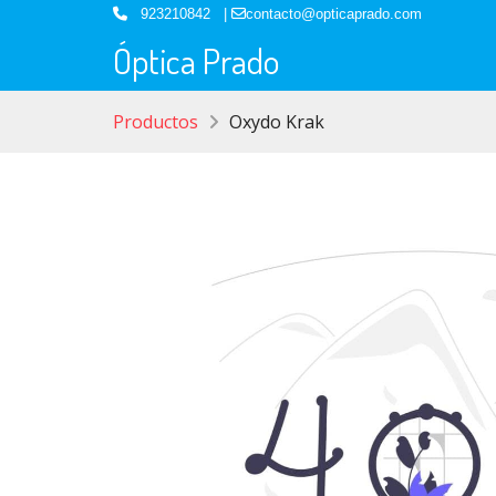
923210842 |
contacto@opticaprado.com
Óptica Prado
Productos
Oxydo Krak