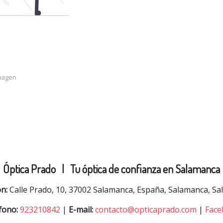
imagen
Óptica Prado |
Tu óptica de confianza en Salamanca
ón:
Calle Prado, 10, 37002 Salamanca, España, Salamanca, S
fono:
923210842
|
E-mail:
contacto@opticaprado.com
|
Face