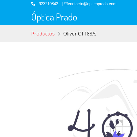
923210842 |
contacto@opticaprado.com
Óptica Prado
Productos
Oliver Ol 188/s