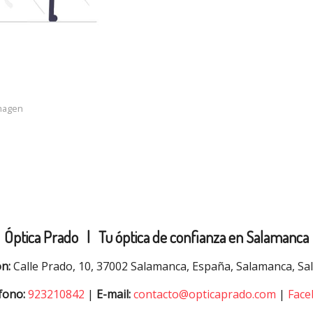
imagen
Óptica Prado |
Tu óptica de confianza en Salamanca
ón:
Calle Prado, 10, 37002 Salamanca, España, Salamanca, S
fono:
923210842
|
E-mail:
contacto@opticaprado.com
|
Face