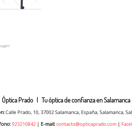
imagen
Óptica Prado |
Tu óptica de confianza en Salamanca
ón:
Calle Prado, 10, 37002 Salamanca, España, Salamanca, S
fono:
923210842
|
E-mail:
contacto@opticaprado.com
|
Face