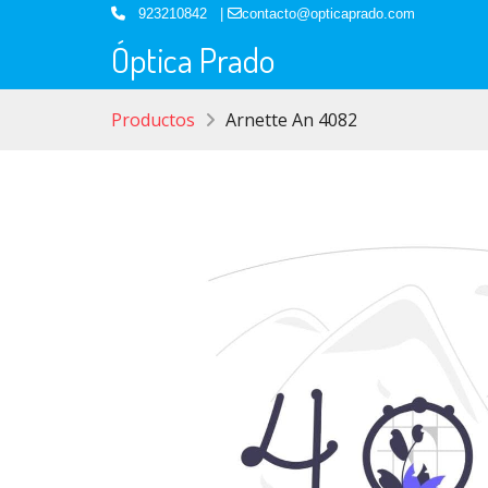
923210842 |
contacto@opticaprado.com
Óptica Prado
Productos
Arnette An 4082