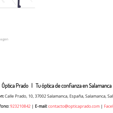
imagen
Óptica Prado |
Tu óptica de confianza en Salamanca
ón:
Calle Prado, 10, 37002 Salamanca, España, Salamanca, S
fono:
923210842
|
E-mail:
contacto@opticaprado.com
|
Face